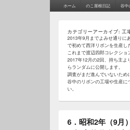
メ
ホーム
のこ屋根日記
谷中
イ
ン
メ
ニ
カテゴリーアーカイブ:
工
ュ
2013年9月までよみせ通り
ー
で初めて西洋リボンを生産し
これまで渡辺四郎コレクション
2017年12月の2回、持ち
らランダムに公開します。
調査がまだ進んでいないため
谷中のリボンの工場や生産に
い。
6．昭和2年（9