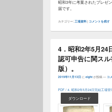
昭和3年に考案されたプレゼ
届です。
カテゴリー:
工場資料
|
コメントを残す
4．昭和2年5月2
認可申告に関スル
版）。
2019年11月13日
に
eight
が投稿
—
コ
PDF / 4. 昭和2年5月24日完結
ダウンロード