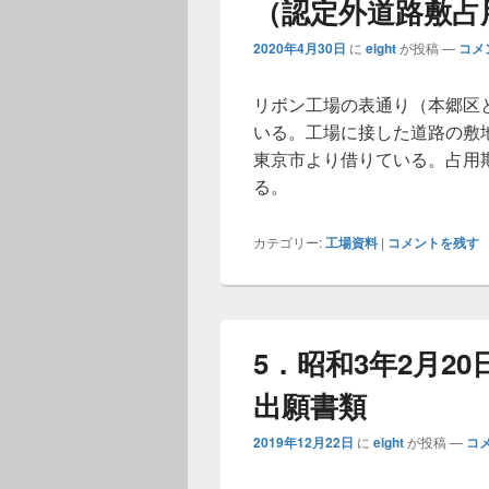
（認定外道路敷占
2020年4月30日
に
eight
が投稿
—
コメ
リボン工場の表通り（本郷区
いる。工場に接した道路の敷地
東京市より借りている。占用
る。
カテゴリー:
工場資料
|
コメントを残す
5．昭和3年2月2
出願書類
2019年12月22日
に
eight
が投稿
—
コ