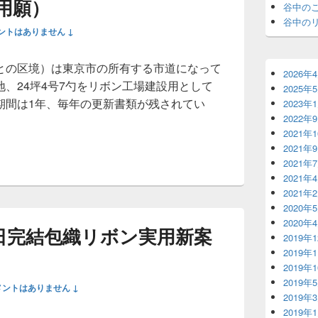
用願）
谷中の
谷中の
ントはありません ↓
との区境）は東京市の所有する市道になって
2026年
、24坪4号7勺をリボン工場建設用として
2025年
期間は1年、毎年の更新書類が残されてい
2023年
2022年
2021年
2021年
2021年
2021年
2021年
2020年
2020年
0日完結包織リボン実用新案
2019年
2019年
2019年
2019年
メントはありません ↓
2019年
2019年