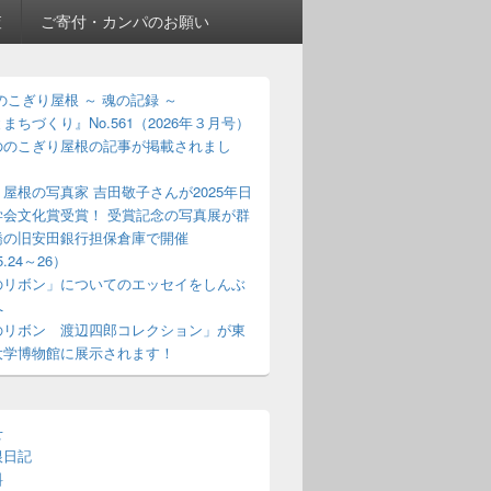
査
ご寄付・カンパのお願い
のこぎり屋根 ～ 魂の記録 ～
まちづくり』No.561（2026年３月号）
ののこぎり屋根の記事が掲載されまし
屋根の写真家 吉田敬子さんが2025年日
学会文化賞受賞！ 受賞記念の写真展が群
橋の旧安田銀行担保倉庫で開催
5.24～26）
のリボン」についてのエッセイをしんぶ
へ
のリボン 渡辺四郎コレクション」が東
大学博物館に展示されます！
せ
根日記
料