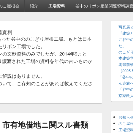
のこ屋根会
紹介
工場資料
谷中のリボン産業関連資料調
メ
写真展 
イ
場資料
『建築と
ン
にあった谷中ののこぎり屋根工場。もとは日本
サ
に谷中
イ
たリボン工場でした。
た。
ド
のこぎり
の文献資料のみでしたが、2014年9月と
バ
本建築
主より譲渡された工場の資料を年代の古いものか
ー
馬県前
ウ
（2025.
ィ
に解説はありません。
ジ
「谷中
ェ
ついて、ご存知のことがあれば教えてくださ
ん赤旗
ッ
「谷中
ト
京家政
エ
リ
ア
お知ら
月）市有地借地ニ関スル書類
のこ屋
工場資