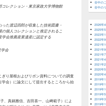
谷中の
郎コレクション・東京家政大学博物館
谷中の
2026年
わった渡辺四郎が収集した技術図書・
2025年
模の個人コレクションと推定されるこ
2023年
産学会推薦産業遺産に認定する
2022年
2021年
2021年
産学会
2021年
2021年
2021年
2020年
2020年
こぎり屋根およびリボン資料についての調査
2019年
古学会）に論文にして提出するところから始
2019年
2019年
2019年
2019年
京子、真鍋雅信、吉田喜一、山﨑範子）によ
2019年