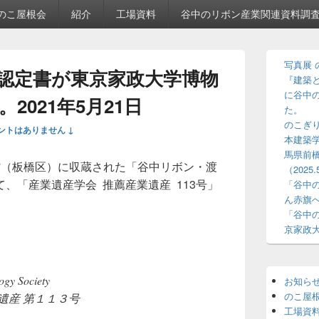
のこ屋根会
紹介
工場資料
谷中のリボン産業関連資料調
メ
写真展 
イ
認定書が東京家政大学博物
『建築と
ン
サ
に谷中
2021年5月21日
イ
た。
ド
のこぎり
ントはありません ↓
バ
本建築
ー
馬県前
ウ
館（板橋区）に収蔵された「谷中リボン・渡
（2025.
ィ
、「産業遺産学会 推薦産業遺産 113号」
ジ
「谷中
ェ
ん赤旗
ッ
「谷中
ト
京家政
エ
リ
ア
ogy Society
お知ら
のこ屋
遺産 第１１３号
工場資