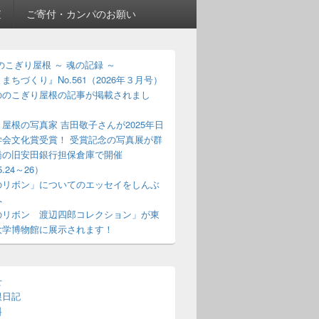
査
ご寄付・カンパのお願い
のこぎり屋根 ～ 魂の記録 ～
まちづくり』No.561（2026年３月号）
ののこぎり屋根の記事が掲載されまし
屋根の写真家 吉田敬子さんが2025年日
学会文化賞受賞！ 受賞記念の写真展が群
橋の旧安田銀行担保倉庫で開催
5.24～26）
のリボン」についてのエッセイをしんぶ
へ
のリボン 渡辺四郎コレクション」が東
大学博物館に展示されます！
せ
根日記
料