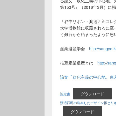
る論文「欧化主義の中心地、
第153号』（2016年3月）
「谷中リボン・渡辺四郎コレ
大学博物館に収蔵されるに至
う難行から始まったように思
産業遺産学会
http://sangyo-
推薦産業遺産とは
http://sa
論文「欧化主義の中心地、東
ダウンロード
認定書
渡辺四郎の造本したデザイン帳とリボンの見
ダウンロード