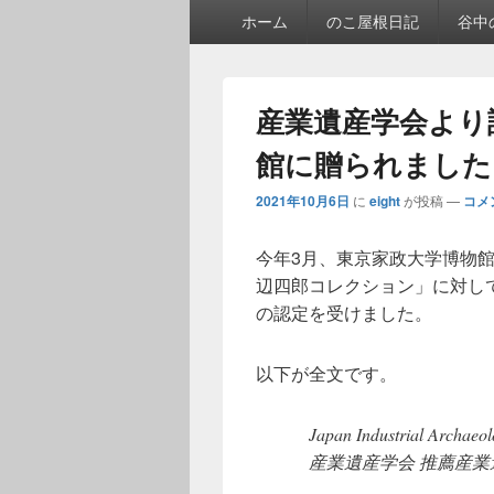
メ
ホーム
のこ屋根日記
谷中
イ
ン
メ
ニ
産業遺産学会より
ュ
ー
館に贈られました。
2021年10月6日
に
eight
が投稿
—
コメ
今年3月、東京家政大学博物
辺四郎コレクション」に対して
の認定を受けました。
以下が全文です。
Japan Industrial Archaeol
産業遺産学会 推薦産業