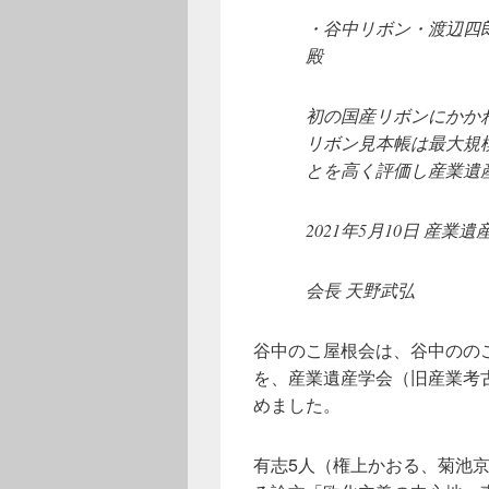
・谷中リボン・渡辺四
殿
初の国産リボンにかか
リボン見本帳は最大規
とを高く評価し産業遺
2021年5月10日 産業遺
会長 天野武弘
谷中のこ屋根会は、谷中のの
を、産業遺産学会（旧産業考
めました。
有志5人（権上かおる、菊池