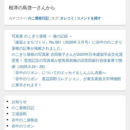
根津の島啓一さんから
カテゴリー:
のこ屋根日記
|
タグ:
タレコミ
|
コメントを残す
メ
写真展 のこぎり屋根 ～ 魂の記録 ～
イ
『建築とまちづくり』No.561（2026年３月号）に谷中ののこぎり
ン
サ
屋根の記事が掲載されました。
イ
のこぎり屋根の写真家 吉田敬子さんが2025年日本建築学会文化賞
ド
受賞！ 受賞記念の写真展が群馬県前橋の旧安田銀行担保倉庫で開
バ
催（2025.5.24～26）
ー
「谷中のリボン」についてのエッセイをしんぶん赤旗へ
ウ
「谷中のリボン 渡辺四郎コレクション」が東京家政大学博物館
ィ
ジ
に展示されます！
ェ
ッ
ト
お知らせ
エ
のこ屋根日記
リ
工場資料
ア
谷中のこ屋根会
谷中のリボン