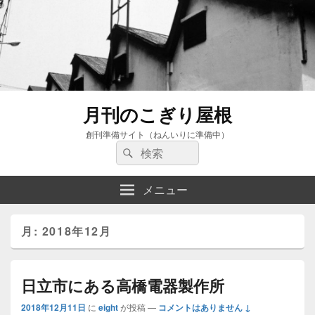
月刊のこぎり屋根
創刊準備サイト（ねんいりに準備中）
検
検
索:
索
メニュー
月:
2018年12月
日立市にある高橋電器製作所
2018年12月11日
に
eight
が投稿
—
コメントはありません ↓