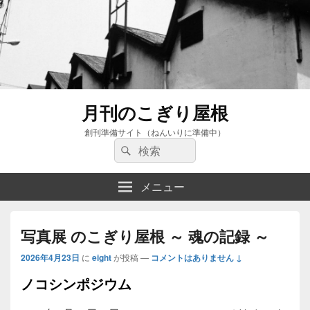
月刊のこぎり屋根
創刊準備サイト（ねんいりに準備中）
検
検
索:
索
メニュー
写真展 のこぎり屋根 ～ 魂の記録 ～
2026年4月23日
に
eight
が投稿
—
コメントはありません ↓
ノコシンポジウム