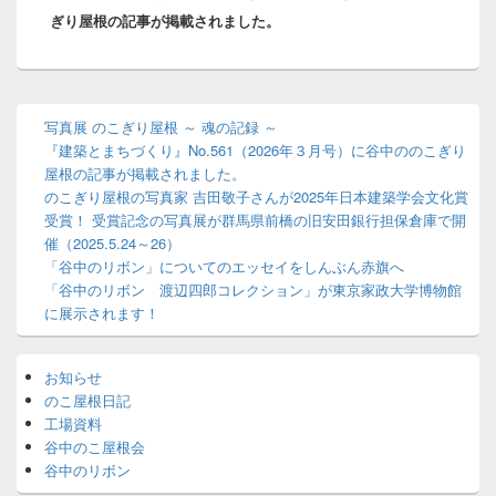
ビ
ぎり屋根の記事が掲載されました。
投
ゲ
稿:
ー
シ
ョ
メ
写真展 のこぎり屋根 ～ 魂の記録 ～
ン
イ
『建築とまちづくり』No.561（2026年３月号）に谷中ののこぎり
ン
サ
屋根の記事が掲載されました。
イ
のこぎり屋根の写真家 吉田敬子さんが2025年日本建築学会文化賞
ド
受賞！ 受賞記念の写真展が群馬県前橋の旧安田銀行担保倉庫で開
バ
催（2025.5.24～26）
ー
「谷中のリボン」についてのエッセイをしんぶん赤旗へ
ウ
「谷中のリボン 渡辺四郎コレクション」が東京家政大学博物館
ィ
ジ
に展示されます！
ェ
ッ
ト
お知らせ
エ
のこ屋根日記
リ
工場資料
ア
谷中のこ屋根会
谷中のリボン