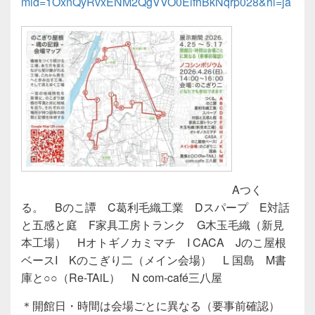
mid=1OxnQyRvxENM2QgVVO0ElfhBkNqrp028&hl=ja
Aつく
る。 Bのこ譚 C葛利毛織工業 Dスパープ E対話
と五感と庭 F家具工房トランク G木玉毛織（新見
本工場） Hオトギノカミマチ I CACA Jのこ屋根
ベースI Kのこぎり二（メイン会場） L 国島 M書
庫と○○（Re-TAiL） N com-café三八屋
＊開館日・時間は会場ごとに異なる（要事前確認）