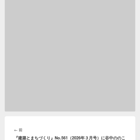
投
稿
前
←
前
ナ
『建築とまちづくり』No.561（2026年３月号）に谷中ののこ
の